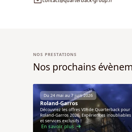
contact@quarterback-group.fr
NOS PRESTATIONS
Nos prochains évène
Du 24 mai au 7 juin 2026
Roland-Garros
Découvrez les offres VIP de Quarterback pour
Roland-Garros 2026. Expériences inoubliables
et services exclusifs !
En savoir plus