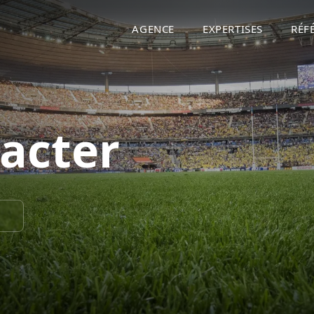
AGENCE
EXPERTISES
RÉF
acter