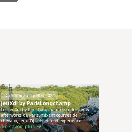
Du 9 mai au 4 juillet 2024
JeuXdi by ParisLongchamp
Les JeuXdi by ParisLongchamp sont les seuls
afterworks de Paris, mixant courses de
chevaux, jeux, DJ sets et food experience !
En savoir plus